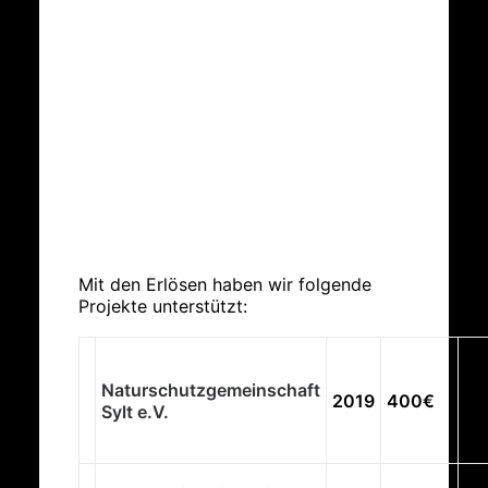
Mit den Erlösen haben wir folgende
Projekte unterstützt:
In
ne
Naturschutzgemeinschaft
2019
400€
fü
Sylt e.V.
äl
Ak
Kl