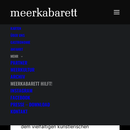
KARTEN
ÜBER UNS
GASTRONOMIE
ANFAHRT
MEHR
Meerkabarett hilft!
PARTNER
MEERKULTUR
ARCHIV
MEERKABARETT HILFT!
Über 12.000 Euro für gemeinnützige
INSTAGRAM
FACEBOOK
Projekte auf Sylt – Strandkorb-
PRESSE – DOWNLOAD
Verlosung beim Meerkabarett
KONTAKT
Das Meerkabarett bot 2019 neben
dem vielfältigen künstlerischen