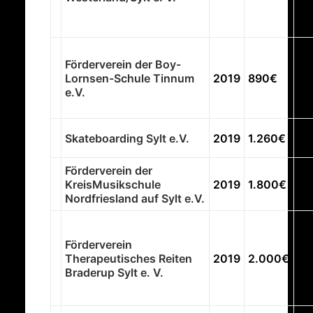
Sp
na
Ho
Förderverein der Boy-
Ho
Lornsen-Schule Tinnum
2019
890€
di
e.V.
an
kö
Ro
Skateboarding Sylt e.V.
2019
1.260€
Mu
Förderverein der
Sc
KreisMusikschule
2019
1.800€
Ki
Nordfriesland auf Sylt e.V.
Tr
Ki
Förderverein
au
Therapeutisches Reiten
2019
2.000€
ge
Braderup Sylt e. V.
au
st