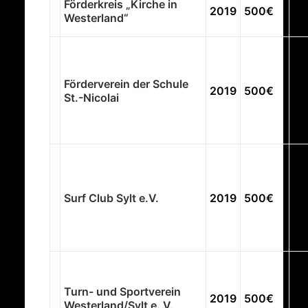
Förderkreis „Kirche in
2019
500€
Ki
Westerland“
20
Au
Ti
Ph
Förderverein der Schule
2019
500€
Au
St.-Nicolai
Se
de
Se
Sur
Dä
Ju
Surf Club Sylt e.V.
2019
500€
Tr
do
zu
Au
Fa
Ha
Turn- und Sportverein
de
2019
500€
Westerland/Sylt e. V.
We