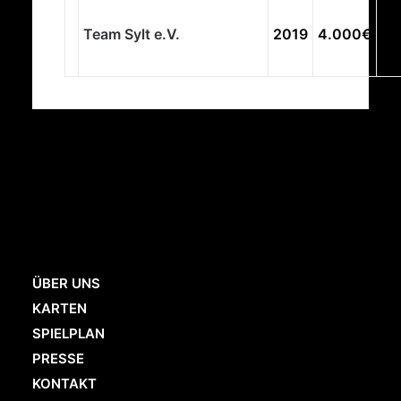
Au
Sp
Team Sylt e.V.
2019
4.000€
Sy
Ku
ÜBER UNS
KARTEN
SPIELPLAN
PRESSE
KONTAKT