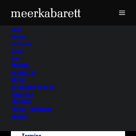
KARTEN
ÜBER UNS
GASTRONOMIE
ANFAHRT
MEHR
PARTNER
MEERKULTUR
Gitte Haenning &
ARCHIV
Band
MEERKABARETT HILFT!
INSTAGRAM
„Ich bin stark“ – 80 Jahre Gitte
FACEBOOK
PRESSE – DOWNLOAD
Haenning
KONTAKT
Termine