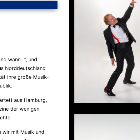
 und wann…”, und
aus Norddeutschland
tät ihre große Musik-
blik.
artett aus Hamburg,
 eine der wenigen
chte.
s wir mit Musik und