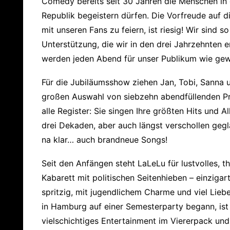
Comedy bereits seit 30 Jahren die Menschen in
Republik begeistern dürfen. Die Vorfreude auf d
mit unseren Fans zu feiern, ist riesig! Wir sind so
Unterstützung, die wir in den drei Jahrzehnten 
werden jeden Abend für unser Publikum wie gew
Für die Jubiläumsshow ziehen Jan, Tobi, Sanna 
großen Auswahl von siebzehn abendfüllenden P
alle Register: Sie singen Ihre größten Hits und A
drei Dekaden, aber auch längst verschollen gegl
na klar… auch brandneue Songs!
Seit den Anfängen steht LaLeLu für lustvolles, t
Kabarett mit politischen Seitenhieben – einzigarti
spritzig, mit jugendlichem Charme und viel Lieb
in Hamburg auf einer Semesterparty begann, ist 
vielschichtiges Entertainment im Viererpack und