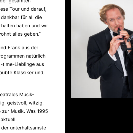
 der gesamten
iese Tour und darauf,
 dankbar für all die
erhalten haben und wir
ohnt alles geben.”
und Frank aus der
rogrammen natürlich
ll-time-Lieblinge aus
aubte Klassiker und,
heatrales Musik-
g, geistvoll, witzig,
e zur Musik. Was 1995
aktuell
 der unterhaltsamste