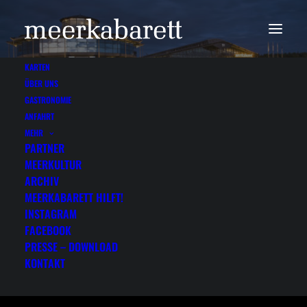
KARTEN
ÜBER UNS
GASTRONOMIE
ANFAHRT
MEHR
Auch in 2026 werden wir Sie nicht in
PARTNER
Rantum begrüßen können. Daher haben
MEERKULTUR
wir uns erneut entschieden dieses Jahr
ARCHIV
noch einmal Künstler nach Westerland ins
MEERKABARETT HILFT!
Congress Centrum einzuladen. Wir freuen
INSTAGRAM
uns auf Ihren Besuch im Sommer.
FACEBOOK
Karten erhalten Sie hier online, bei Famila,
PRESSE – DOWNLOAD
den meisten VVK-Stellen auf Sylt und dem
KONTAKT
Festland und natürlich unter 04651-4711.