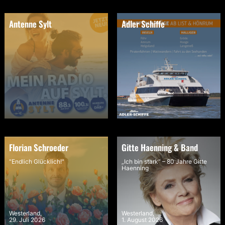
Antenne Sylt
Adler Schiffe
Florian Schroeder
Gitte Haenning & Band
"Endlich Glücklich!"
„Ich bin stark“ – 80 Jahre Gitte
Haenning
Westerland,
Westerland,
29. Juli 2026
1. August 2026