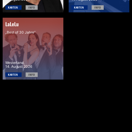
KARTEN 
INFO
KARTEN 
INFO
LaLeLu
„Best of 30 Jahre“
Westerland,
14. August 2026
KARTEN 
INFO