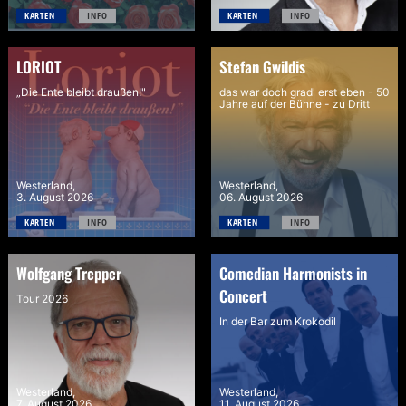
KARTEN 
INFO
KARTEN 
INFO
LORIOT
Stefan Gwildis
„Die Ente bleibt draußen!"
das war doch grad' erst eben - 50
Jahre auf der Bühne - zu Dritt
Westerland,
Westerland,
3. August 2026
06. August 2026
KARTEN 
INFO
KARTEN 
INFO
Wolfgang Trepper
Comedian Harmonists in
Concert
Tour 2026
In der Bar zum Krokodil
Westerland,
Westerland,
7. August 2026
11. August 2026