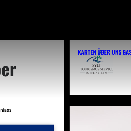
KARTEN
ÜBER UNS
GA
per
inlass