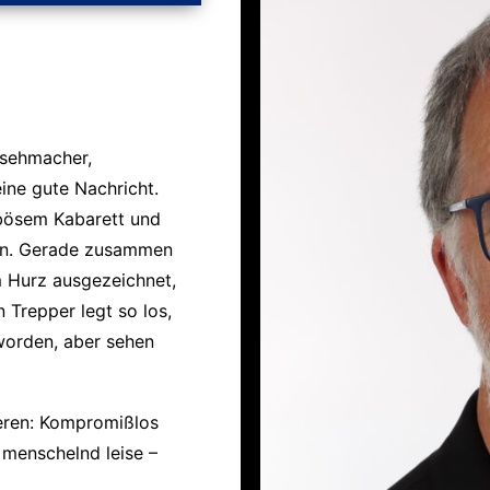
nsehmacher,
ine gute Nachricht.
erbösem Kabarett und
en. Gerade zusammen
 Hurz ausgezeichnet,
 Trepper legt so los,
eworden, aber sehen
eren: Kompromißlos
 menschelnd leise –