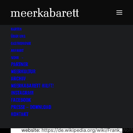
KARTEN
ÜBER UNS
GASTRONOMIE
ANFAHRT
MEHR
PARTNER
MEERKULTUR
Frankfurter
ARCHIV
Kurorchester
MEERKABARETT HILFT!
INSTAGRAM
1996
FACEBOOK
PRESSE – DOWNLOAD
KONTAKT
weitere Informationen
website:
https://de.wikipedia.org/wiki/Frank_Wolf