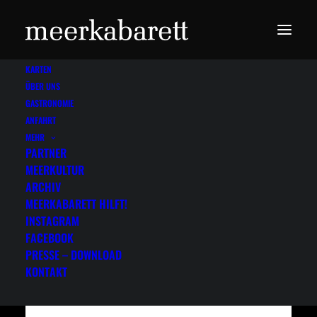
KARTEN
ÜBER UNS
GASTRONOMIE
ANFAHRT
MEHR
PARTNER
MEERKULTUR
Ars Vitalis
ARCHIV
MEERKABARETT HILFT!
1994
INSTAGRAM
FACEBOOK
PRESSE – DOWNLOAD
weitere Informationen
KONTAKT
website:
http://arsvitalis.de/