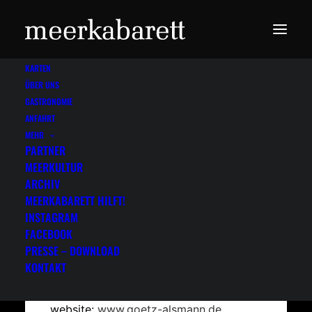
KARTEN
ÜBER UNS
GASTRONOMIE
ANFAHRT
MEHR
PARTNER
MEERKULTUR
Götz Alsmann
ARCHIV
MEERKABARETT HILFT!
1998, 1999, 2000, 2001, 2002,
INSTAGRAM
2003
FACEBOOK
PRESSE – DOWNLOAD
KONTAKT
weitere Informationen
website:
www.goetz-alsmann.de