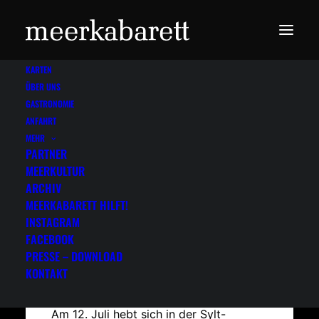
KARTEN
ÜBER UNS
GASTRONOMIE
ANFAHRT
MEHR
PARTNER
MEERKULTUR
2010
ARCHIV
MEERKABARETT HILFT!
Meerkultur: 5. Jahrgang
INSTAGRAM
FACEBOOK
PRESSE – DOWNLOAD
KONTAKT
Das Meerkabarett gehört zum
Sommer auf Sylt wie Ebbe und Flut.
Am 12. Juli hebt sich in der Sylt-